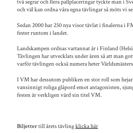
två segrar och flera pallplaceringar tyckte man i Sver
och väl kan ordna våra egna tävlingar så möts vi 
Sedan 2000 har 250 nya visor tävlat i finalerna i F
fester runtom i landet.
Landskampen ordnas vartannat år i Finland (Helsin
Tävlingen har utvecklats under åren så att man got
varför tävlingen också numera heter Världsmäster
I VM har dessutom publiken en stor roll som hejar
vansinnigt roliga glåpord emot antagonisten, sjungs
festen är verkligen värd sin titel VM.
Biljetter
till årets tävling
klicka här