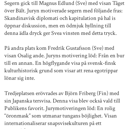
Segern gick till Magnus Edlund (Sve) med visan Tåget
över Bält. Juryn motiverade segern med följande fras:
Skandinavisk diplomati och kapitulation på hal is
öppnar diskussion, men en ödmjuk hyllning till
denna ädla dryck ger Svea vinsten med detta tryck.
På andra plats kom Fredrik Gustafsson (Sve) med
visan Osalig ande. Juryns motivering löd: Från en bur
till en annan. En högflygande visa på svensk-finsk
kulturhistorisk grund som visar att rena egotrippar
lönar sig inte.
Tredjeplatsen erövrades av Björn Friberg (Fin) med
sin Japanska tersvisa. Denna visa blev också vald till
Publikens favorit. Jurymotiveringen löd: En rolig
“öronmask” som utmanar tungans böjlighet. Visan
internationaliserar snapsvisekulturen på ett