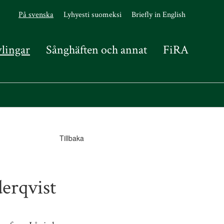
På svenska
Lyhyesti suomeksi
Briefly in English
vlingar
Sånghäften och annat
FiRA
Tillbaka
erqvist