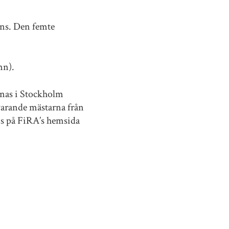
ens. Den femte
mn).
dnas i Stockholm
varande mästarna från
ns på FiRA’s hemsida