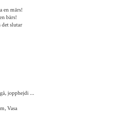
a en märs!
 en bärs!
 det slutar
gå, jopphejdi ...
öm, Vasa