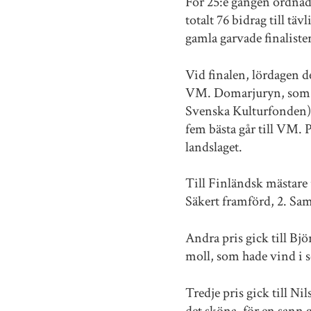
För 25:e gången ordnade
totalt 76 bidrag till tä
gamla garvade finalister
Vid finalen, lördagen de
VM. Domarjuryn, som i 
Svenska Kulturfonden) o
fem bästa går till VM. 
landslaget.
Till Finländsk mästare
Säkert framförd, 2. Sam
Andra pris gick till Bj
moll, som hade vind i s
Tredje pris gick till N
det sköna, för en sann