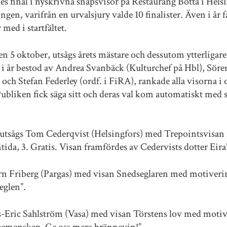
s final i nyskrivna snapsvisor på Restaurang Botta i Hels
vlingen, varifrån en urvalsjury valde 10 finalister. Även i år
 med i startfältet.
n 5 oktober, utsågs årets mästare och dessutom ytterligare f
år bestod av Andrea Svanbäck (Kulturchef på Hbl), Söre
ch Stefan Federley (ordf. i FiRA), rankade alla visorna i 
Publiken fick säga sitt och deras val kom automatiskt med 
 utsågs Tom Cederqvist (Helsingfors) med Trepointsvisan
tida, 3. Gratis. Visan framfördes av Cedervists dotter Eira
örn Friberg (Pargas) med visan Snedseglaren med motiverin
eglen”.
ils-Eric Sahlström (Vasa) med visan Törstens lov med motiv
 gemenskap. Ge oss mera brännevin!”.