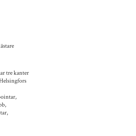
mästare
ar tre kanter
Helsingfors
pointar,
bb,
tar,