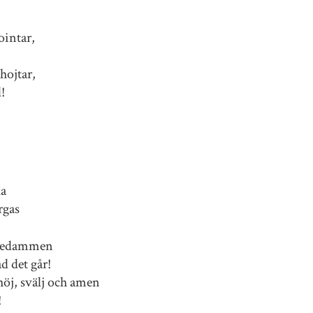
ointar,
hojtar,
l!
ka
rgas
nkedammen
d det går!
höj, svälj och amen
!