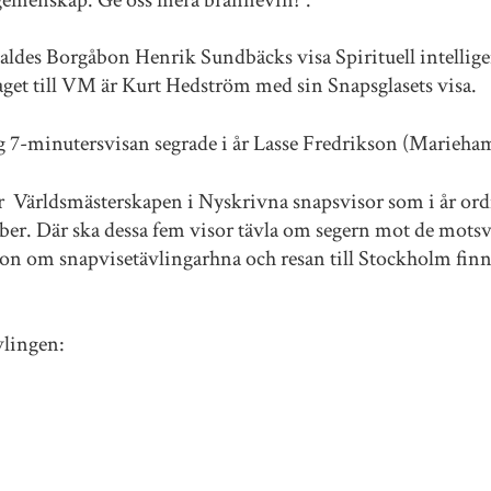
valdes Borgåbon Henrik Sundbäcks visa Spirituell intellig
aget till VM är Kurt Hedström med sin Snapsglasets visa.
ng 7-minutersvisan segrade i år Lasse Fredrikson (Marieha
för Världsmästerskapen i Nyskrivna snapsvisor som i år or
er. Där ska dessa fem visor tävla om segern mot de mots
on om snapvisetävlingarhna och resan till Stockholm fin
vlingen: