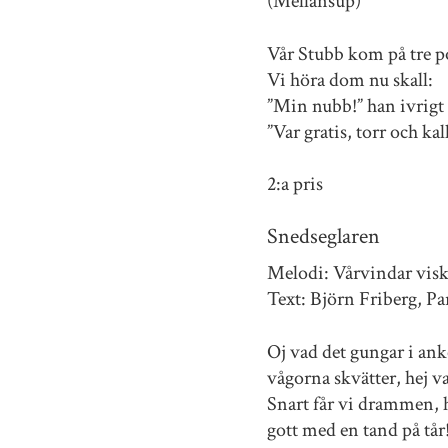
(Mellansup)
Vår Stubb kom på tre p
Vi höra dom nu skall:
”Min nubb!” han ivrigt 
”Var gratis, torr och kal
2:a pris
Snedseglaren
Melodi: Vårvindar vis
Text: Björn Friberg, Pa
Oj vad det gungar i a
vågorna skvätter, hej va
Snart får vi drammen, 
gott med en tand på tår