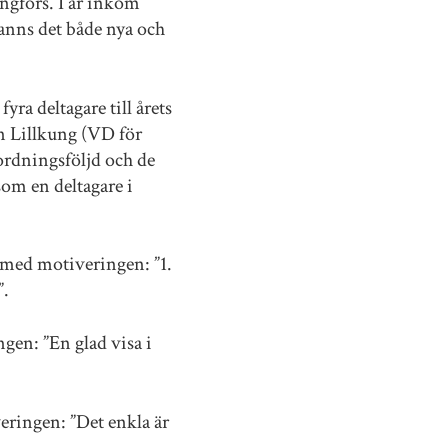
ingfors. I år inkom
 fanns det både nya och
yra deltagare till årets
n Lillkung (VD för
ordningsföljd och de
som en deltagare i
 med motiveringen: ”1.
”.
gen: ”En glad visa i
eringen: ”Det enkla är